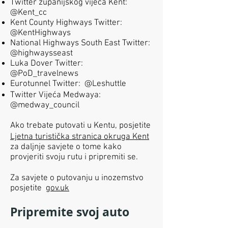
Twitter županijskog vijeća Kent:
@Kent_cc
Kent County Highways Twitter:
@KentHighways
National Highways South East Twitter:
@highwaysseast
Luka Dover Twitter:
@PoD_travelnews
Eurotunnel Twitter:
@Leshuttle
Twitter Vijeća Medwaya:
@medway_council
Ako trebate putovati u Kentu, posjetite
Ljetna turistička stranica okruga Kent
za daljnje savjete o tome kako
provjeriti svoju rutu i pripremiti se.
Za savjete o putovanju u inozemstvo
posjetite
gov.uk
Pripremite svoj auto