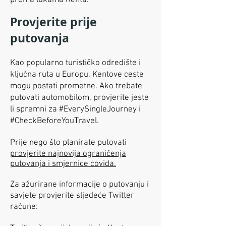
prema lukama Kenta.
Provjerite prije
putovanja
Kao popularno turističko odredište i
ključna ruta u Europu, Kentove ceste
mogu postati prometne. Ako trebate
putovati automobilom, provjerite jeste
li spremni za #EverySingleJourney i
#CheckBeforeYouTravel.
Prije nego što planirate putovati
provjerite najnovija ograničenja
putovanja i smjernice covida.
Za ažurirane informacije o putovanju i
savjete provjerite sljedeće Twitter
račune: