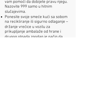
vam pomoći da dobijete pravu njegu.
Nazovite 999 samo u hitnim
slučajevima.
Ponesite svoje smeće kući sa sobom
na recikliranje ili sigurno odlaganje –
držanje vrećice u vozilu za
prikupljanje ambalaže od hrane i
drugog otpada zgodan je način da
spriječite da smeće dospije uz cestu
gdje može predstavljati opasnost za
druge sudionike u prometu, okoliš i
divlje životinje.
U slučaju većeg poremećaja
Kada su značajni poremećaji u tijeku,
hitna pomoć može se pružiti
zaglavljenim vozačima gdje je to
sigurno i praktično.
Ovu hitnu reakciju koordinira KCC u
ime Kent Resilience Foruma (KRF).