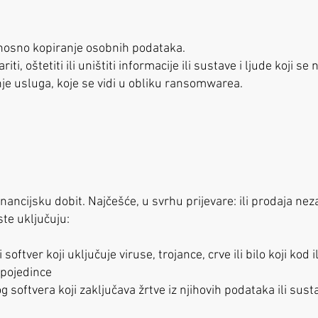
dnosno kopiranje osobnih podataka.
ti, oštetiti ili uništiti informacije ili sustave i ljude koji se 
e usluga, koje se vidi u obliku ransomwarea.
inancijsku dobit. Najčešće, u svrhu prijevare: ili prodaja ne
ste uključuju:
oftver koji uključuje viruse, trojance, crve ili bilo koji kod i
i pojedince
oftvera koji zaključava žrtve iz njihovih podataka ili sust