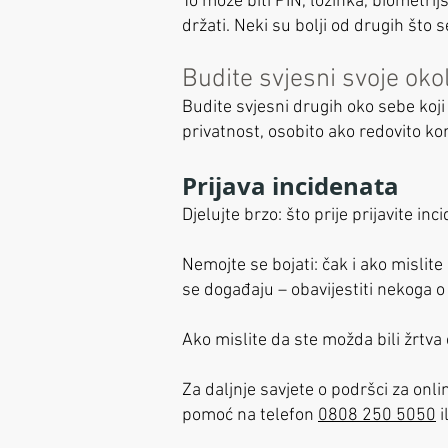
To može biti PIN, lozinka, biometrijs
držati. Neki su bolji od drugih što se 
Budite svjesni svoje oko
Budite svjesni drugih oko sebe koji
privatnost, osobito ako redovito kor
Prijava incidenata
Djelujte brzo: što prije prijavite inc
Nemojte se bojati: čak i ako mislite 
se događaju – obavijestiti nekoga 
Ako mislite da ste možda bili žrtva
Za daljnje savjete o podršci za onli
pomoć na telefon
0808 250 5050
i