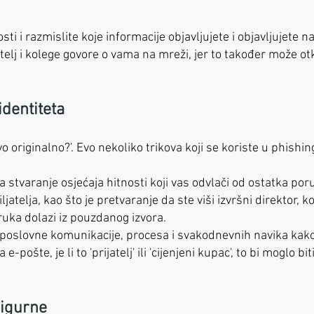
ti i razmislite koje informacije objavljujete i objavljujete n
obitelj i kolege govore o vama na mreži, jer to također može o
dentiteta
vo originalno?'. Evo nekoliko trikova koji se koriste u phish
a stvaranje osjećaja hitnosti koji vas odvlači od ostatka poru
ljatelja, kao što je pretvaranje da ste viši izvršni direktor, 
oruka dolazi iz pouzdanog izvora.
' poslovne komunikacije, procesa i svakodnevnih navika kako
pošte, je li to 'prijatelj' ili 'cijenjeni kupac', to bi moglo bit
sigurne