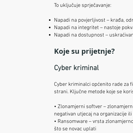
To uključuje sprječavanje:
Napadi na povjerljivost – krađa, o
Napadi na integritet – nastoje pokvari
Napadi na dostupnost – uskraćivanj
Koje su prijetnje?
Cyber kriminal
Cyber kriminalci općenito rade za f
strani. Ključne metode koje se kori
• Zlonamjerni softver – zlonamjerni s
negativan utjecaj na organizacije il
• Ransomware – vrsta zlonamjernog s
što se novac uplati