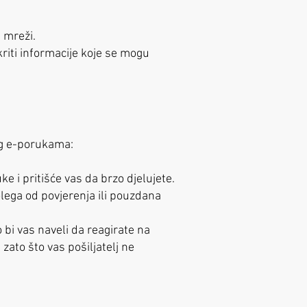
a mreži.
tkriti informacije koje se mogu
ing e-porukama:
ke i pritišće vas da brzo djelujete.
kolega od povjerenja ili pouzdana
 bi vas naveli da reagirate na
i zato što vas pošiljatelj ne