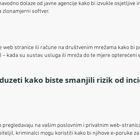
avodno dolaze od javne agencije kako bi izvukle osjetljive in
 zlonamjerni softver.
ne web stranice ili račune na društvenim mrežama kako bi pod
 – kada su sustav, usluga ili mreža do te mjere opterećeni
uzeti kako biste smanjili rizik od inc
o pregledavaju na vašim poslovnim i privatnim web-stranic
elji), kriminalci mogu koristiti kako bi njihove e-poruke za