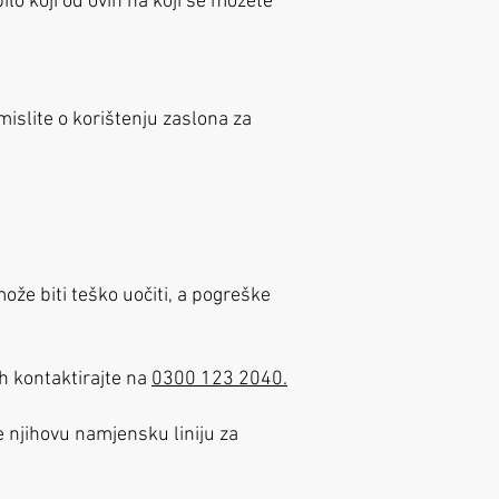
bilo koji od ovih na koji se možete
mislite o korištenju zaslona za
 može biti teško uočiti, a pogreške
ih kontaktirajte na
0300 123 2040.
 njihovu namjensku liniju za