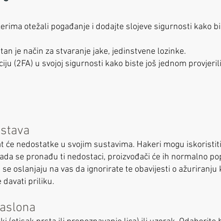
kerima otežali pogađanje i dodajte slojeve sigurnosti kako b
stan je način za stvaranje jake, jedinstvene lozinke.
u (2FA) u svojoj sigurnosti kako biste još jednom provjerili 
ustava
imat će nedostatke u svojim sustavima. Hakeri mogu iskoristi
da se pronađu ti nedostaci, proizvođači će ih normalno popr
i se oslanjaju na vas da ignorirate te obavijesti o ažuriranju 
 davati priliku.
zaslona