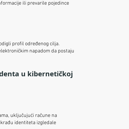
formacije ili prevarile pojedince
igli profil određenog cilja.
 elektroničkim napadom da postaju
identa u kibernetičkoj
ama, uključujući račune na
 krađu identiteta izgledale