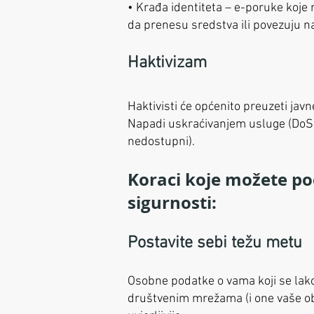
• Krađa identiteta – e-poruke koje n
da prenesu sredstva ili povezuju na
Haktivizam
Haktivisti će općenito preuzeti jav
Napadi uskraćivanjem usluge (DoS)
nedostupni).
Koraci koje možete pod
sigurnosti:
Postavite sebi težu metu
Osobne podatke o vama koji se lak
društvenim mrežama (i one vaše obit