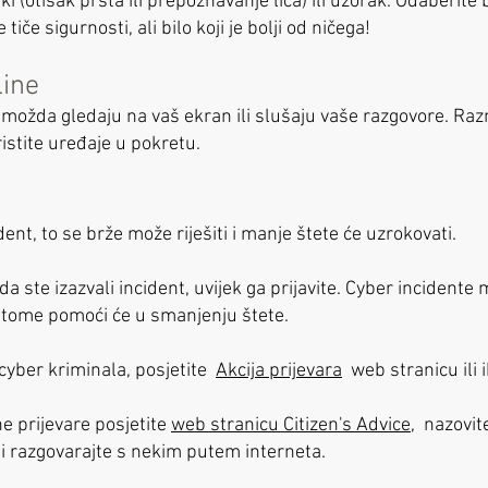
ki (otisak prsta ili prepoznavanje lica) ili uzorak. Odaberite 
tiče sigurnosti, ali bilo koji je bolji od ničega!
line
 možda gledaju na vaš ekran ili slušaju vaše razgovore. Raz
istite uređaje u pokretu.
ident, to se brže može riješiti i manje štete će uzrokovati.
da ste izazvali incident, uvijek ga prijavite. Cyber incidente
o tome pomoći će u smanjenju štete.
 cyber kriminala, posjetite
Akcija prijevara
web stranicu ili 
ne prijevare posjetite
web stranicu Citizen's Advice,
nazovite
li razgovarajte s nekim putem interneta.