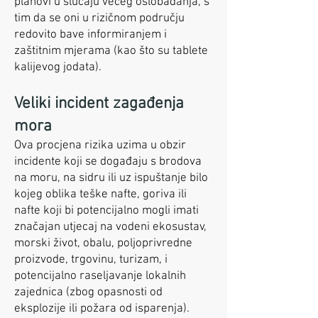
planovi u slučaju većeg oslobađanja, s
tim da se oni u rizičnom području
redovito bave informiranjem i
zaštitnim mjerama (kao što su tablete
kalijevog jodata).
Veliki incident zagađenja
mora
Ova procjena rizika uzima u obzir
incidente koji se događaju s brodova
na moru, na sidru ili uz ispuštanje bilo
kojeg oblika teške nafte, goriva ili
nafte koji bi potencijalno mogli imati
značajan utjecaj na vodeni ekosustav,
morski život, obalu, poljoprivredne
proizvode, trgovinu, turizam, i
potencijalno raseljavanje lokalnih
zajednica (zbog opasnosti od
eksplozije ili požara od isparenja).