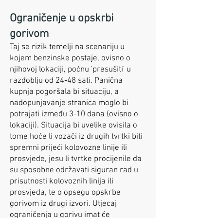
Ograničenje u opskrbi
gorivom
Taj se rizik temelji na scenariju u
kojem benzinske postaje, ovisno o
njihovoj lokaciji, počnu 'presušiti' u
razdoblju od 24-48 sati. Panična
kupnja pogoršala bi situaciju, a
nadopunjavanje stranica moglo bi
potrajati između 3-10 dana (ovisno o
lokaciji). Situacija bi uvelike ovisila o
tome hoće li vozači iz drugih tvrtki biti
spremni prijeći kolovozne linije ili
prosvjede, jesu li tvrtke procijenile da
su sposobne održavati siguran rad u
prisutnosti kolovoznih linija ili
prosvjeda, te o opsegu opskrbe
gorivom iz drugi izvori. Utjecaj
ograničenja u gorivu imat će