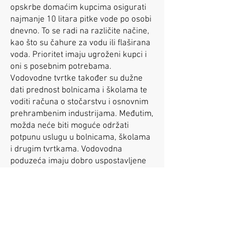
opskrbe domaćim kupcima osigurati
najmanje 10 litara pitke vode po osobi
dnevno. To se radi na različite načine,
kao što su čahure za vodu ili flaširana
voda. Prioritet imaju ugroženi kupci i
oni s posebnim potrebama.
Vodovodne tvrtke također su dužne
dati prednost bolnicama i školama te
voditi računa o stočarstvu i osnovnim
prehrambenim industrijama. Međutim,
možda neće biti moguće održati
potpunu uslugu u bolnicama, školama
i drugim tvrtkama. Vodovodna
poduzeća imaju dobro uspostavljene
planove kako bi osigurala da mogu
ispuniti svoje obveze.
U razumnom najgorem slučaju smatra
se gubitak vode do 3 dana na širokom