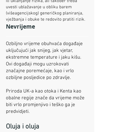
ili uklanjanje rizika, ali također treba
uvesti ublažavanje u obliku barem
(višeagencijskog) generičkog planiranja,
vježbanja i obuke te redovito pratiti rizik.
Nevrijeme
Ozbiljno vrijeme obuhvaća događaje
uključujući jak snijeg, jak vjetar,
ekstremne temperature i jaku kišu.
Ovi događaji mogu uzrokovati
značajne poremećaje, kao i vrlo
ozbiljne posljedice po zdravlje.
Priroda UK-a kao otoka i Kenta kao
obalne regije znače da vrijeme može
biti vrlo promjenjivo i teško ga je
predvidjeti.
Oluja i oluja